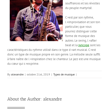
souffrances et les révoltes
du peuple martyrisé.
C »est par son rythme,
l »improvisation et son ton
particulier, que vous
pourrez distinguer cette
forme de musique des
autres. Le swing, l »after
beat et la
syncope
sont les
caractéristiques du rythme utilisé dans ce type d »art musical. C »est
donc un type de musique propre en son genre. La mélodie seule suffit
à faire naître de l »inspiration chez le chanteur. Le jazz est une musique
du cœur qui s »exprime.
By
alexandre
|
octobre 21st, 2019
|
Types de musique
|
About the Author:
alexandre