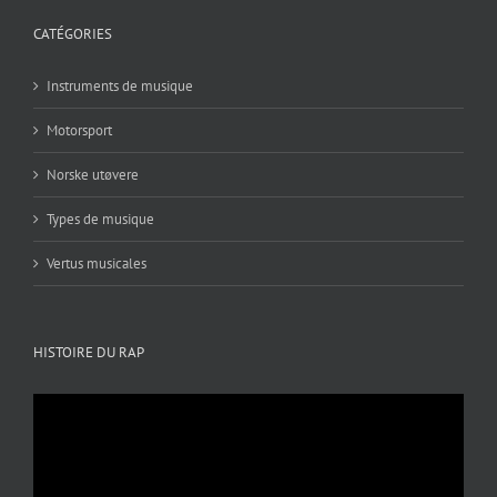
CATÉGORIES
Instruments de musique
Motorsport
Norske utøvere
Types de musique
Vertus musicales
HISTOIRE DU RAP
Lecteur
vidéo