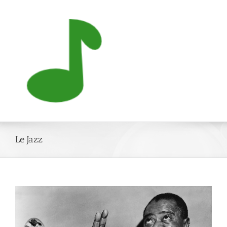
Skip
to
content
Le Jazz
View
Larger
Image