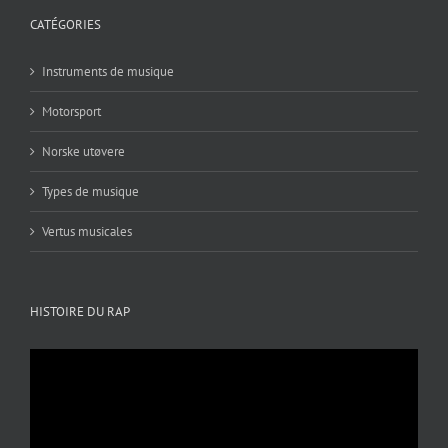
CATÉGORIES
Instruments de musique
Motorsport
Norske utøvere
Types de musique
Vertus musicales
HISTOIRE DU RAP
Lecteur
vidéo